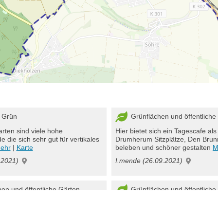
 Grün
Grünflächen und öffentliche 
ten sind viele hohe
Hier bietet sich ein Tagescafe als
e die sich sehr gut für vertikales
Drumherum Sitzplätze, Den Brun
ehr
|
Karte
beleben und schöner gestalten
M
.2021)
I.mende (26.09.2021)
en und öffentliche Gärten
Grünflächen und öffentliche 
en um den Salzsee könnten
Die Grünflächen um den Salzsee
n, schönere Verweilbänke und
Beblumt werden, schönere Verwe