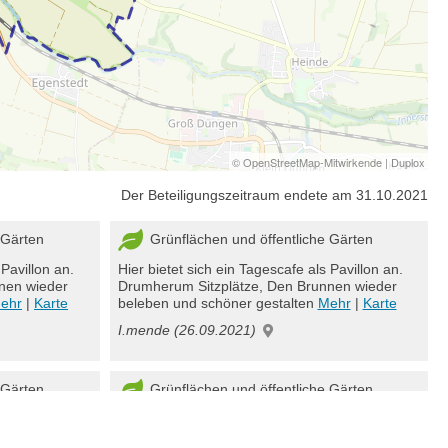
©
OpenStreetMap-Mitwirkende
|
Duplox
Der Beteiligungszeitraum endete am 31.10.2021
Gärten
Grünflächen und öffentliche Gärten
 Pavillon an.
Hier bietet sich ein Tagescafe als Pavillon an.
nen wieder
Drumherum Sitzplätze, Den Brunnen wieder
ehr
|
Karte
beleben und schöner gestalten
Mehr
|
Karte
I.mende (26.09.2021)
Gärten
Grünflächen und öffentliche Gärten
 könnten
Die Grünflächen um den Salzsee könnten
ilbänke und
Beblumt werden, schönere Verweilbänke und