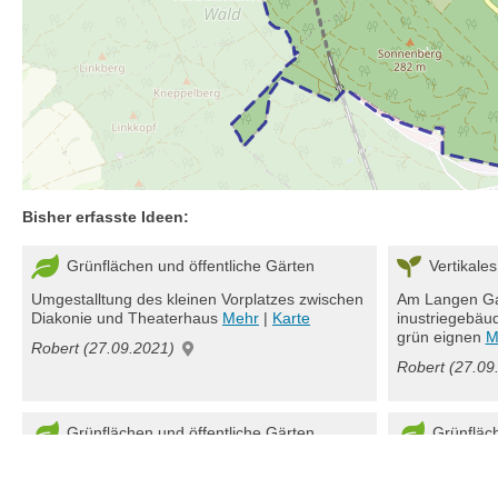
Bisher erfasste Ideen:
Grünflächen und öffentliche Gärten
Vertikales
Umgestalltung des kleinen Vorplatzes zwischen
Am Langen Gar
Diakonie und Theaterhaus
Mehr
|
Karte
inustriegebäud
grün eignen
M
Robert (27.09.2021)
Robert (27.09
Grünflächen und öffentliche Gärten
Grünfläch
Generelle Hundekotspender in Stadt und an
Die Grünfläch
den beliebten Hot Spots würden nicht nur die
Beblumt werde